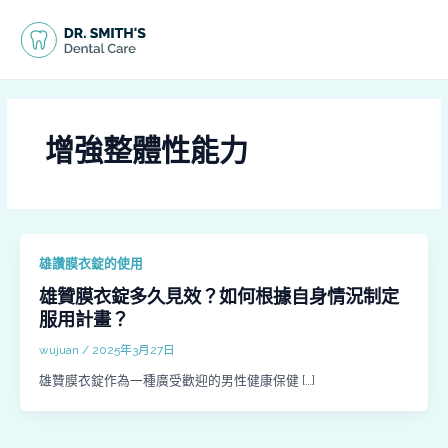
跳
MAI
至
MEN
主
要
內
容
增強整體性能力
雄讚膜衣錠的使用
雄贊膜衣錠多久見效？如何根據自身情況制定
服用計畫？
wujuan
/
2025年3月27日
雄贊膜衣錠作為一種廣受歡迎的男性健康保健 […]