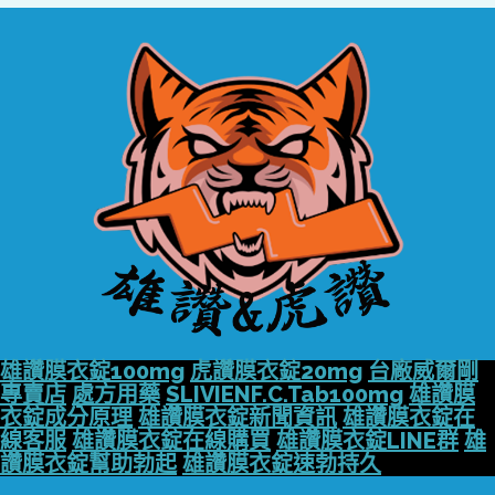
雄讚膜衣錠100mg
虎讚膜衣錠20mg
台廠威爾剛
專賣店
處方用藥
SLIVIENF.C.Tab100mg
雄讚膜
衣錠成分原理
雄讚膜衣錠新聞資訊
雄讚膜衣錠在
線客服
雄讚膜衣錠在線購買
雄讚膜衣錠LINE群
雄
讚膜衣錠幫助勃起
雄讚膜衣錠速勃持久