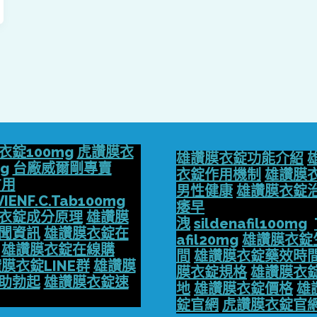
衣錠100mg
虎讚膜衣
雄讚膜衣錠功能介紹
g
台廠威爾剛專賣
衣錠作用機制
雄讚膜
方用
男性健康
雄讚膜衣錠
VIENF.C.Tab100mg
痿早
衣錠成分原理
雄讚膜
洩
sildenafil100mg
聞資訊
雄讚膜衣錠在
afil20mg
雄讚膜衣錠
雄讚膜衣錠在線購
間
雄讚膜衣錠藥效時
膜衣錠LINE群
雄讚膜
膜衣錠規格
雄讚膜衣
助勃起
雄讚膜衣錠速
地
雄讚膜衣錠價格
雄
錠官網
虎讚膜衣錠官