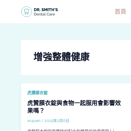
跳
至
首頁
主
要
內
容
增強整體健康
虎讚膜衣錠
虎贊膜衣錠與食物一起服用會影響效
果嗎？
wujuan
/
2025年2月6日