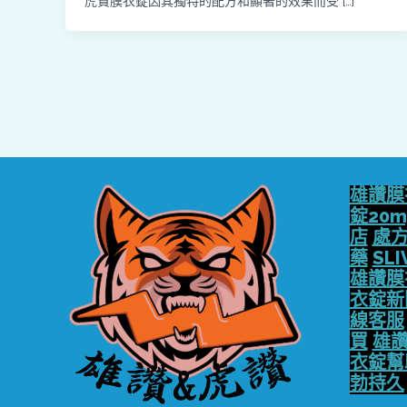
虎贊膜衣錠因其獨特的配方和顯著的效果而受 […]
雄讚膜
錠20m
店
處
藥
SLI
雄讚膜
衣錠新
線客服
買
雄讚
衣錠幫
勃持久