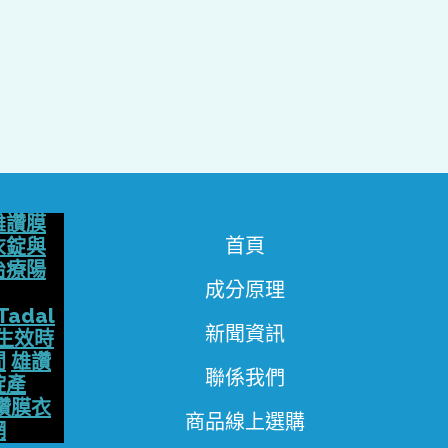
雄讚膜
首頁
衣錠與
治療陽
成分原理
Tadal
新聞資訊
生效時
間
雄讚
聯係我們
錠產
讚膜衣
商品線上選購
網