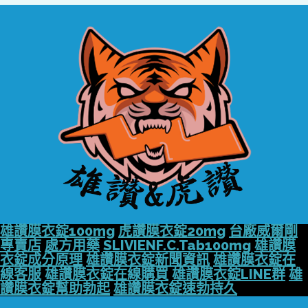
雄讚膜衣錠100mg
虎讚膜衣錠20mg
台廠威爾剛
專賣店
處方用藥
SLIVIENF.C.Tab100mg
雄讚膜
衣錠成分原理
雄讚膜衣錠新聞資訊
雄讚膜衣錠在
線客服
雄讚膜衣錠在線購買
雄讚膜衣錠LINE群
雄
讚膜衣錠幫助勃起
雄讚膜衣錠速勃持久