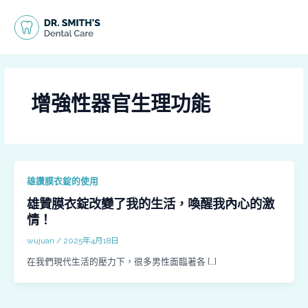
跳
MAI
至
MEN
主
要
內
容
增強性器官生理功能
雄讚膜衣錠的使用
雄贊膜衣錠改變了我的生活，喚醒我內心的激
情！
wujuan
/
2025年4月18日
在我們現代生活的壓力下，很多男性面臨著各 […]