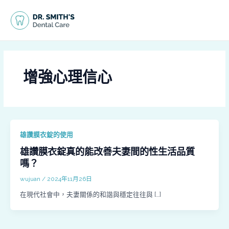
跳
MAI
至
MEN
主
要
內
容
增強心理信心
雄讚膜衣錠的使用
雄讚膜衣錠真的能改善夫妻間的性生活品質
嗎？
wujuan
/
2024年11月26日
在現代社會中，夫妻關係的和諧與穩定往往與 […]