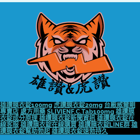
雄讚膜衣錠100mg
虎讚膜衣錠20mg
台廠威爾剛
專賣店
處方用藥
SLIVIENF.C.Tab100mg
雄讚膜
衣錠成分原理
雄讚膜衣錠新聞資訊
雄讚膜衣錠在
線客服
雄讚膜衣錠在線購買
雄讚膜衣錠LINE群
雄
讚膜衣錠幫助勃起
雄讚膜衣錠速勃持久