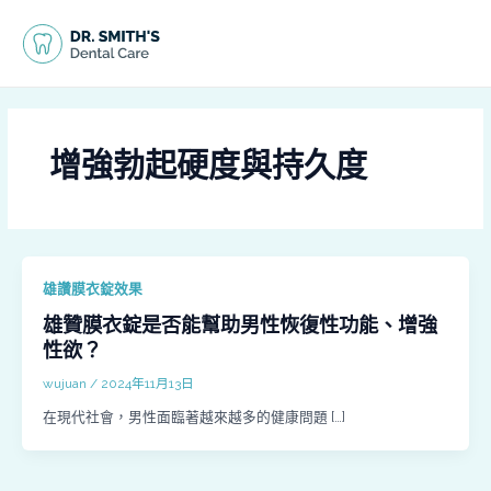
跳
MAI
至
MEN
主
要
內
容
增強勃起硬度與持久度
雄讚膜衣錠效果
雄贊膜衣錠是否能幫助男性恢復性功能、增強
性欲？
wujuan
/
2024年11月13日
在現代社會，男性面臨著越來越多的健康問題 […]