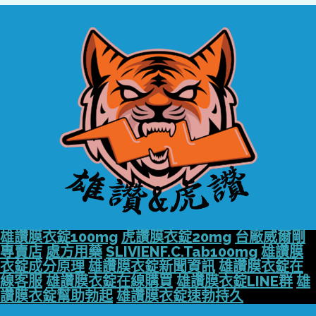
雄讚膜衣錠100mg
虎讚膜衣錠20mg
台廠威爾剛
專賣店
處方用藥
SLIVIENF.C.Tab100mg
雄讚膜
衣錠成分原理
雄讚膜衣錠新聞資訊
雄讚膜衣錠在
線客服
雄讚膜衣錠在線購買
雄讚膜衣錠LINE群
雄
讚膜衣錠幫助勃起
雄讚膜衣錠速勃持久