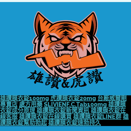
雄讚膜衣錠100mg
虎讚膜衣錠20mg
台廠威爾剛
專賣店
處方用藥
SLIVIENF.C.Tab100mg
雄讚膜
衣錠成分原理
雄讚膜衣錠新聞資訊
雄讚膜衣錠在
線客服
雄讚膜衣錠在線購買
雄讚膜衣錠LINE群
雄
讚膜衣錠幫助勃起
雄讚膜衣錠速勃持久