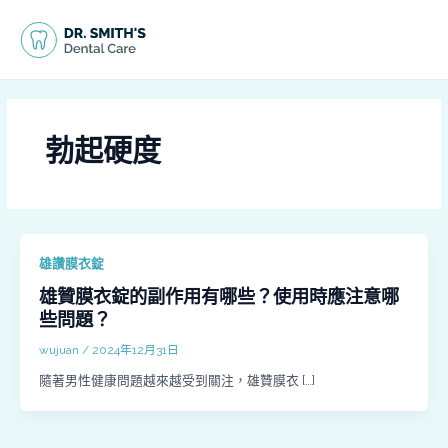
跳
MAI
至
MEN
主
要
內
容
勃起硬度
雄讚膜衣錠
雄贊膜衣錠的副作用有哪些？使用時應注意哪
些問題？
wujuan
/
2024年12月31日
隨著男性健康問題越來越受到關注，雄贊膜衣 […]