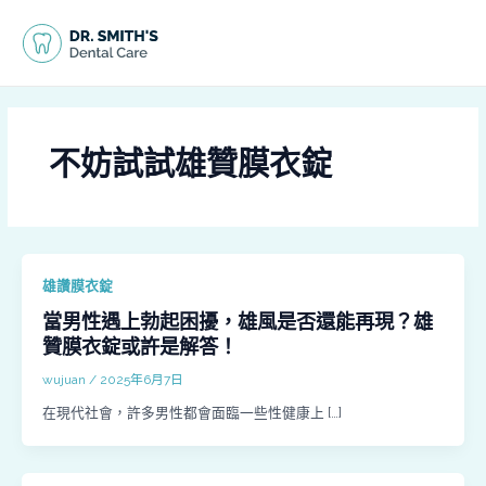
跳
MAI
至
MEN
主
要
內
容
不妨試試雄贊膜衣錠
雄讚膜衣錠
當男性遇上勃起困擾，雄風是否還能再現？雄
贊膜衣錠或許是解答！
wujuan
/
2025年6月7日
在現代社會，許多男性都會面臨一些性健康上 […]