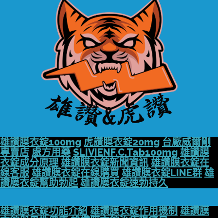
雄讚膜衣錠100mg
虎讚膜衣錠20mg
台廠威爾剛
專賣店
處方用藥
SLIVIENF.C.Tab100mg
雄讚膜
衣錠成分原理
雄讚膜衣錠新聞資訊
雄讚膜衣錠在
線客服
雄讚膜衣錠在線購買
雄讚膜衣錠LINE群
雄
讚膜衣錠幫助勃起
雄讚膜衣錠速勃持久
雄讚膜衣錠功能介紹
雄讚膜衣錠作用機制
雄讚膜