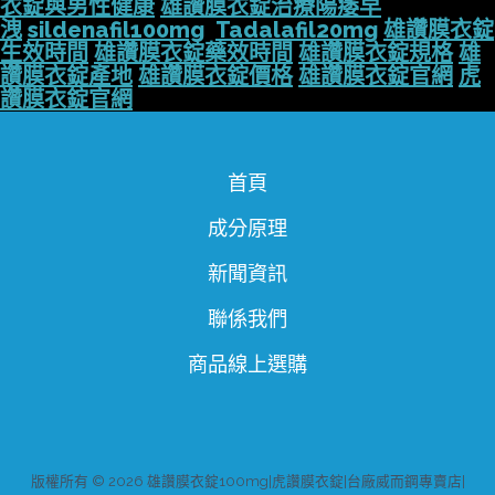
衣錠與男性健康
雄讚膜衣錠治療陽痿早
洩
sildenafil100mg
Tadalafil20mg
雄讚膜衣錠
生效時間
雄讚膜衣錠藥效時間
雄讚膜衣錠規格
雄
讚膜衣錠產地
雄讚膜衣錠價格
雄讚膜衣錠官網
虎
讚膜衣錠官網
首頁
成分原理
新聞資訊
聯係我們
商品線上選購
版權所有 © 2026 雄讚膜衣錠100mg|虎讚膜衣錠|台廠威而鋼專賣店|