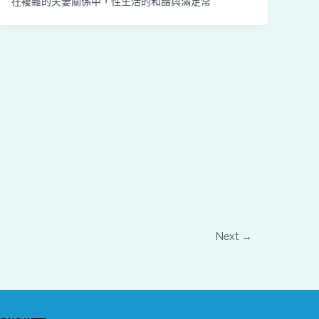
在複雜的夫妻關係中，性生活的和諧與滿足常
Next
→