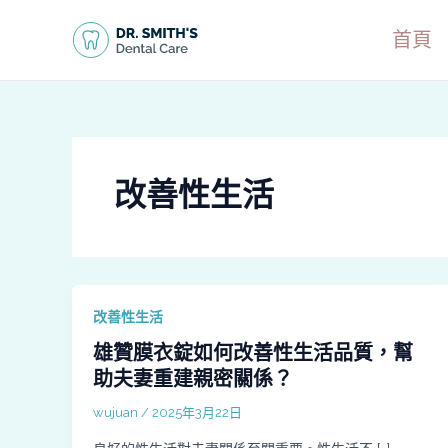
跳
文
至
章
首頁
主
分
要
頁
內
容
改善性生活
改善性生活
雄贊膜衣錠如何改善性生活品質，幫
助夫妻重建親密關係？
wujuan
/
2025年3月22日